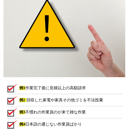
例1
作業完了後に見積以上の高額請求
例2
回収した家電や家具その他ゴミを不法投棄
例3
不慣れの作業員のが来て雑な作業
例4
日本語の通じない作業員ばかり