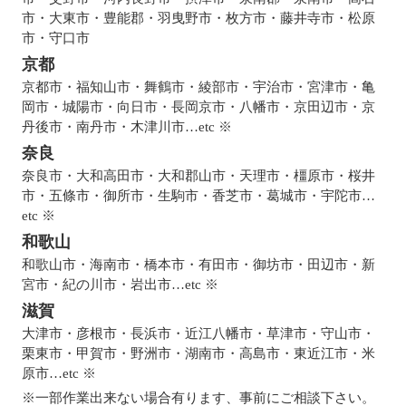
市・大東市・豊能郡・羽曳野市・枚方市・藤井寺市・松原
市・守口市
京都
京都市・福知山市・舞鶴市・綾部市・宇治市・宮津市・亀
岡市・城陽市・向日市・長岡京市・八幡市・京田辺市・京
丹後市・南丹市・木津川市…etc ※
奈良
奈良市・大和高田市・大和郡山市・天理市・橿原市・桜井
市・五條市・御所市・生駒市・香芝市・葛城市・宇陀市…
etc ※
和歌山
和歌山市・海南市・橋本市・有田市・御坊市・田辺市・新
宮市・紀の川市・岩出市…etc ※
滋賀
大津市・彦根市・長浜市・近江八幡市・草津市・守山市・
栗東市・甲賀市・野洲市・湖南市・高島市・東近江市・米
原市…etc ※
※一部作業出来ない場合有ります、事前にご相談下さい。