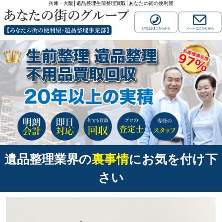
兵庫・大阪│遺品整理生前整理買取│あなたの街の便利屋
遺品整理業界の
裏事情
にお気を付け下
さい